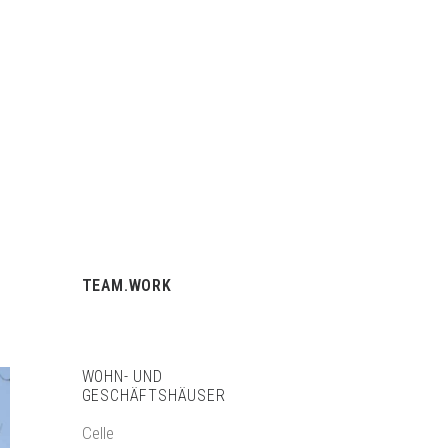
BÜROGEMEINSCHAFT
BAUTZNER STRASSE 11
01099 DRESDEN
TEAM.WORK
WOHN- UND
GESCHÄFTSHÄUSER
Celle