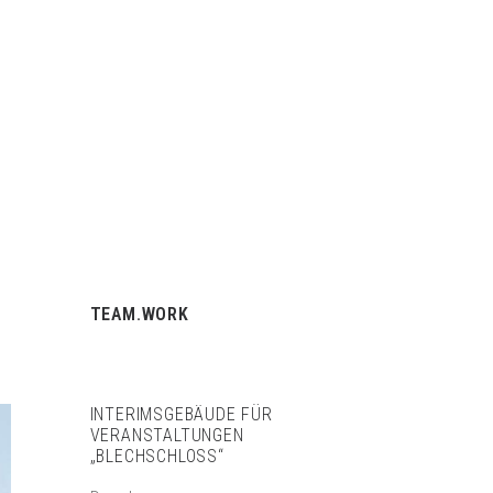
BÜROGEMEINSCHAFT
BAUTZNER STRASSE 11
01099 DRESDEN
TEAM.WORK
INTERIMSGEBÄUDE FÜR
VERANSTALTUNGEN
„BLECHSCHLOSS“