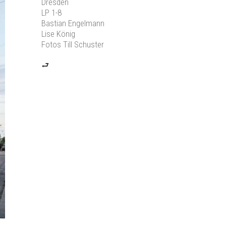
Dresden
LP 1-8
Bastian Engelmann
Lise König
Fotos Till Schuster
⮐